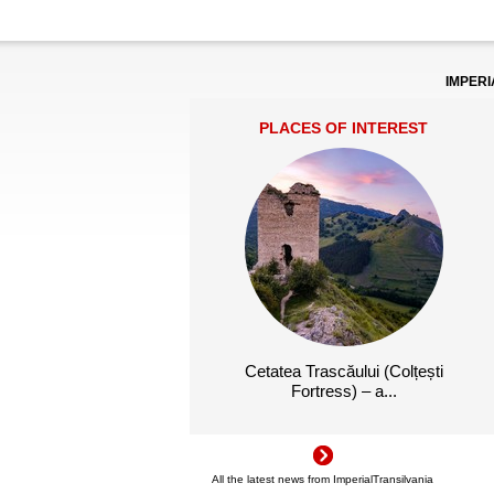
IMPERI
PLACES OF INTEREST
Cetatea Trascăului (Colțești
Fortress) – a...
All the latest news from ImperialTransilvania