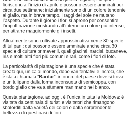
fioriscono all’inizio di aprile e possono essere ammirati per
circa due settimane: inizialmente sono di un colore tendente
al giallo, ma in breve tempo, i raggi del sole ne mutano
l’aspetto. Durante il giorno i fiori si aprono per consentire
l’impollinazione mostrando all’interno un colore più intenso,
per attrarre maggiormente gli insetti.
Attualmente sono coltivate approssimativamente 80 specie
di tulipani: qui possono essere ammirate anche circa 30
specie di culture primaverili, quali giacinti, narcisi, bucaneve,
iris e molti altri fiori più comuni e rari, come i fiori di loto.
La particolarità di piantagione è una specie che è stata
creata qui, unica al mondo, dopo vari tentativi e incroci, che
è stata chiamata “
Bardar
”, in onore del paese dove si trova:
è un tulipano dalla forma inconsueta di semicoppa, con
bordo giallo che va a sfumare man mano nel bianco.
Questa piantagione, ad oggi, è l’unica in tutta la Moldova: è
visitata da centinaia di turisti e visitatori che rimangono
sbalorditi dalla varietà dei colori e dalla sorprendente
bellezza di quest’oasi di fiori.