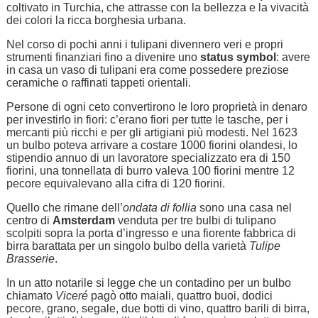
coltivato in Turchia, che attrasse con la bellezza e la vivacità
dei colori la ricca borghesia urbana.
Nel corso di pochi anni i tulipani divennero veri e propri
strumenti finanziari fino a divenire uno
status symbol
: avere
in casa un vaso di tulipani era come possedere preziose
ceramiche o raffinati tappeti orientali.
Persone di ogni ceto convertirono le loro proprietà in denaro
per investirlo in fiori: c’erano fiori per tutte le tasche, per i
mercanti più ricchi e per gli artigiani più modesti. Nel 1623
un bulbo poteva arrivare a costare 1000 fiorini olandesi, lo
stipendio annuo di un lavoratore specializzato era di 150
fiorini, una tonnellata di burro valeva 100 fiorini mentre 12
pecore equivalevano alla cifra di 120 fiorini.
Quello che rimane dell’
ondata di follia
sono una casa nel
centro di
Amsterdam
venduta per tre bulbi di tulipano
scolpiti sopra la porta d’ingresso e una fiorente fabbrica di
birra barattata per un singolo bulbo della varietà
Tulipe
Brasserie
.
In un atto notarile si legge che un contadino per un bulbo
chiamato
Viceré
pagò otto maiali, quattro buoi, dodici
pecore, grano, segale, due botti di vino, quattro barili di birra,