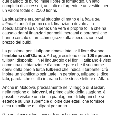
due barilotti di burro, mille libbre di formaggio, un letto
completo di accessori, un calice d’argento e un vestito, per
un valore totale di 2500 fiorini.
La situazione era ormai sfuggita di mano e la
bolla dei
tulipani
causò il primo crack finanziario dovuto alla
speculazione su un bene: una vera e propria follia che ha
causato danni finanziari per molti mercanti o borghesi che
hanno cercato di arricchirsi grazie alla speculazione sul
prezzo dei bulbi.
La passione per il tulipano rimase intatta: il fiore divenne
l’
emblema dell’Olanda
. Ad oggi esistono oltre
100 specie
di
tulipani disponibili. Nel linguaggio dei fiori, il tulipano è visto
come una dichiarazione d'amore e pare che il suo nome
derivi dalla parola turca
tülbend
che indica il turbante. C’è
inoltre un significato spirituale: in persiano, tulipano si dice
lale
, parola che scritta in arabo ha le stesse lettere di Allah.
Anche in Moldova, precisamente nel villaggio di
Bardar
,
nella regione di
Ialoveni
, al primo caldo della stagione, è
possibile visitare una bella piantagione di tulipani che si
estende su una superficie di oltre due ettari, che fornisce
circa un milione di tulipani per anno.
Grazie al microclima unico di questa regione, i tulipani