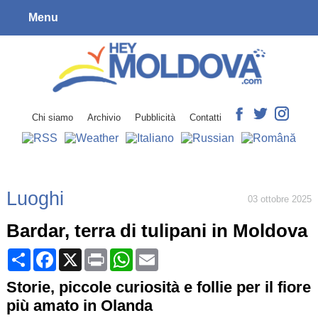
Menu
Chi siamo
Archivio
Pubblicità
Contatti
Luoghi
03 ottobre 2025
Bardar, terra di tulipani in Moldova
Share
Facebook
X
Print
WhatsApp
Email
Storie, piccole curiosità e follie per il fiore
più amato in Olanda