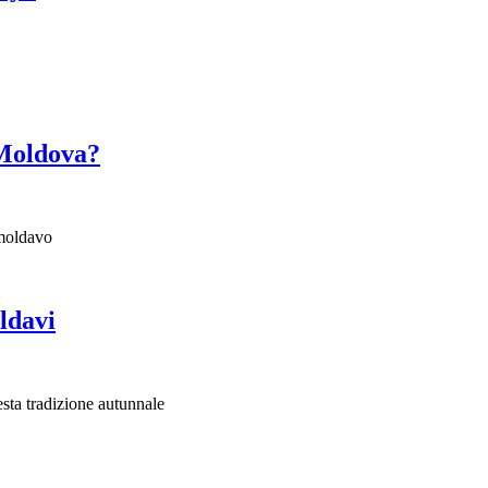
 Moldova?
o moldavo
ldavi
sta tradizione autunnale