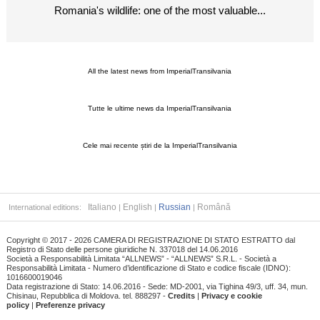
Romania's wildlife: one of the most valuable...
All the latest news from ImperialTransilvania
Tutte le ultime news da ImperialTransilvania
Cele mai recente știri de la ImperialTransilvania
Italiano
English
Russian
Română
International editions:
|
|
|
Copyright © 2017 - 2026 CAMERA DI REGISTRAZIONE DI STATO ESTRATTO dal
Registro di Stato delle persone giuridiche N. 337018 del 14.06.2016
Società a Responsabilità Limitata “ALLNEWS” - “ALLNEWS” S.R.L. - Società a
Responsabilità Limitata - Numero d’identificazione di Stato e codice fiscale (IDNO):
1016600019046
Data registrazione di Stato: 14.06.2016 - Sede: MD-2001, via Tighina 49/3, uff. 34, mun.
Chisinau, Repubblica di Moldova. tel. 888297 -
Credits
|
Privacy e cookie
policy
|
Preferenze privacy