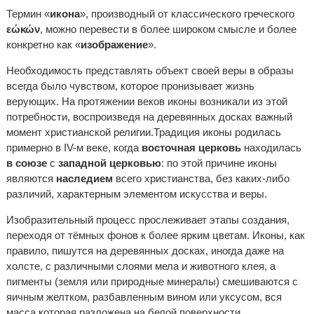
Термин «
икона
», производный от классического греческого
εώκών
, можно перевести в более широком смысле и более
конкретно как «
изображение
».
Необходимость представлять объект своей веры в образы
всегда было чувством, которое пронизывает жизнь
верующих. На протяжении веков иконы возникали из этой
потребности, воспроизведя на деревянных досках важный
момент христианской религии.Традиция иконы родилась
примерно в IV-м веке, когда
восточная церковь
находилась
в союзе
с
западной церковью
: по этой причине иконы
являются
наследием
всего христианства, без каких-либо
различий, характерным элементом искусства и веры.
Изобразительный процесс прослеживает этапы создания,
переходя от тёмных фонов к более ярким цветам. Иконы, как
правило, пишутся на деревянных досках, иногда даже на
холсте, с различными слоями мела и животного клея, а
пигменты (земля или природные минералы) смешиваются с
яичным желтком, разбавленным вином или уксусом, вся
масса которая разложена на белой поверхности.