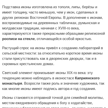
Подставка иконы изготовлена из тополя, липы, берёзы и
имеет толщину, часто меньшую, чем у икон, сделанных в
других регионах Восточной Европы. В дополнение к иконам,
воспроизводимые на деревянных табличках, румынская и
молдавская традиции, начиная с XVIII-го века,
характеризуются также прекрасными образцами религиозной
росписи на стекле
, отличающейся особой яркостью.
Растущий спрос на иконы привёл к созданию лабораторий в
сельской местности: за относительно короткое время иконы
стали присутствовать как в дворянских дворцах, так и в
скромных крестьянских домах.
Светский элемент пронизывает иконы XIX-го века: эту
тенденцию можно наблюдать в иконостасе
Каприянского
монастыря
. Возросли также роль и значение художника, так
как многие иконы имеют подпись автора и год создания.
Иконы становятся отправной точкой для семейной молитвы,
местом ежедневного обращения к богу о ходатайстве,