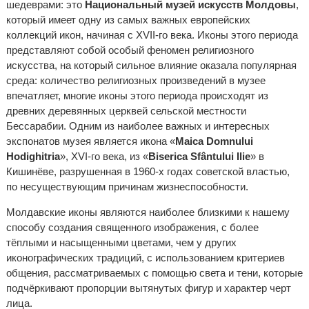
шедеврами: это
Национальный музей искусств Молдовы
,
который имеет одну из самых важных европейских
коллекций икон, начиная с XVII-го века. Иконы этого периода
представляют собой особый феномен религиозного
искусства, на который сильное влияние оказала популярная
среда: количество религиозных произведений в музее
впечатляет, многие иконы этого периода происходят из
древних деревянных церквей сельской местности
Бессарабии. Одним из наиболее важных и интересных
экспонатов музея является икона «
Maica Domnului
Hodighitria
», XVI-го века, из «
Biserica Sfântului Ilie
» в
Кишинёве, разрушенная в 1960-х годах советской властью,
по несуществующим причинам жизнеспособности.
Молдавские иконы являются наиболее близкими к нашему
способу создания священного изображения, с более
тёплыми и насыщенными цветами, чем у других
иконографических традиций, с использованием критериев
общения, рассматриваемых с помощью света и тени, которые
подчёркивают пропорции вытянутых фигур и характер черт
лица.