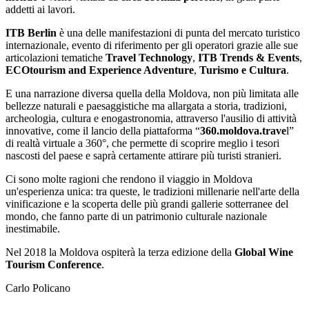
addetti ai lavori.
ITB Berlin
è una delle manifestazioni di punta del mercato turistico
internazionale, evento di riferimento per gli operatori grazie alle sue
articolazioni tematiche
Travel Technology
,
ITB Trends & Events
,
ECOtourism and Experience Adventure
,
Turismo e Cultura
.
E una narrazione diversa quella della Moldova, non più limitata alle
bellezze naturali e paesaggistiche ma allargata a storia, tradizioni,
archeologia, cultura e enogastronomia, attraverso l'ausilio di attività
innovative, come il lancio della piattaforma “
360.moldova.trave
l”
di realtà virtuale a 360°, che permette di scoprire meglio i tesori
nascosti del paese e saprà certamente attirare più turisti stranieri.
Ci sono molte ragioni che rendono il viaggio in Moldova
un'esperienza unica: tra queste, le tradizioni millenarie nell'arte della
vinificazione e la scoperta delle più grandi gallerie sotterranee del
mondo, che fanno parte di un patrimonio culturale nazionale
inestimabile.
Nel 2018 la Moldova ospiterà la terza edizione della
Global Wine
Tourism Conference
.
Carlo Policano