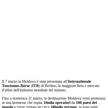
Il 7 marzo la Moldova è stata presentata all’
Internationale
Tourismus-Börse
(
ITB
) di Berlino, la maggiore fiera e mercato
d'affari dell'industria mondiale del turismo.
Fino a domenica 11 marzo, la destinazione Moldova verrà promossa
in una kermesse che ospita
10mila operatori
da
180 paesi del
mondo
e viene visitata da circa
180mila persone
, in gran parte