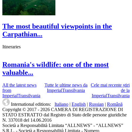
The most beautiful viewpoints in the
Carpathian...
Itineraries
Romania's wildlife: one of the most
valuable...
All the latest news
Tutte le ultime news da
Cele mai recente știri
from
ImperialTransilvania
de la
ImperialTransilvania
ImperialTransilvania
International editions:
Italiano
|
English
|
Russian
|
Română
Copyright © 2017 - 2026 CAMERA DI REGISTRAZIONE DI
STATO ESTRATTO dal Registro di Stato delle persone giuridiche
N. 337018 del 14.06.2016
Società a Responsabilità Limitata “ALLNEWS” - “ALLNEWS”
S.R.L. - Società a Responsabilità Limitata - Numero