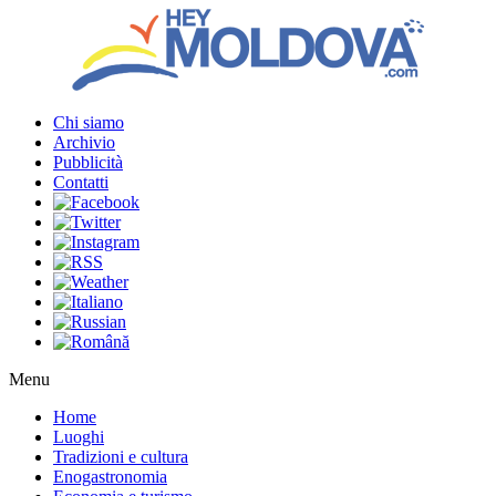
Chi siamo
Archivio
Pubblicità
Contatti
Menu
Home
Luoghi
Tradizioni e cultura
Enogastronomia