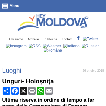
Menu
Chi siamo
Archivio
Pubblicità
Contatti
Luoghi
26 ottobre 2018
Unguri- Holoşniţa
Share
Facebook
X
Print
WhatsApp
Email
Ultima riserva in ordine di tempo a far