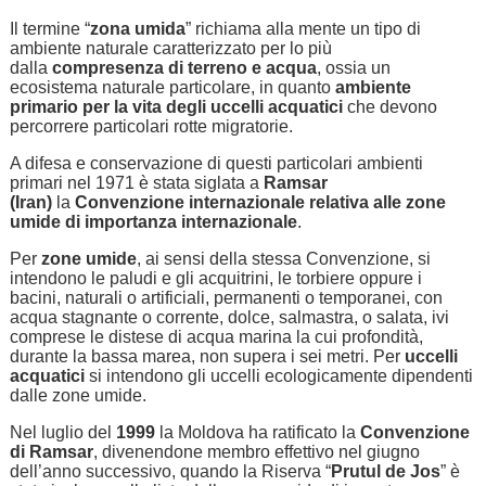
Il termine “
zona umida
” richiama alla mente un tipo di
ambiente naturale caratterizzato per lo più
dalla
compresenza di terreno e acqua
, ossia un
ecosistema naturale particolare, in quanto
ambiente
primario per la vita degli uccelli acquatici
che devono
percorrere particolari rotte migratorie.
A difesa e conservazione di questi particolari ambienti
primari nel 1971 è stata siglata a
Ramsar
(Iran)
la
Convenzione internazionale relativa alle zone
umide di importanza internazionale
.
Per
zone umide
, ai sensi della stessa Convenzione, si
intendono le paludi e gli acquitrini, le torbiere oppure i
bacini, naturali o artificiali, permanenti o temporanei, con
acqua stagnante o corrente, dolce, salmastra, o salata, ivi
comprese le distese di acqua marina la cui profondità,
durante la bassa marea, non supera i sei metri. Per
uccelli
acquatici
si intendono gli uccelli ecologicamente dipendenti
dalle zone umide.
Nel luglio del
1999
la Moldova ha ratificato la
Convenzione
di Ramsar
, divenendone membro effettivo nel giugno
dell’anno successivo, quando la Riserva “
Prutul de Jos
” è