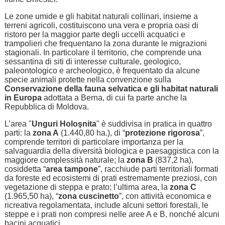
Le zone umide e gli habitat naturali collinari, insieme a
terreni agricoli, costituiscono una vera e propria oasi di
ristoro per la maggior parte degli uccelli acquatici e
trampolieri che frequentano la zona durante le migrazioni
stagionali. In particolare il territorio, che comprende una
sessantina di siti di interesse culturale, geologico,
paleontologico e archeologico, è frequentato da alcune
specie animali protette nella convenzione sulla
Conservazione della fauna selvatica e gli habitat naturali
in Europa
adottata a Berna, di cui fa parte anche la
Repubblica di Moldova.
L’area "
Unguri Holoşnita
" è suddivisa in pratica in quattro
parti: la
zona A
(1.440,80 ha.), di “
protezione rigorosa
”,
comprende territori di particolare importanza per la
salvaguardia della diversità biologica e paesaggistica con la
maggiore complessità naturale; la
zona B
(837,2 ha),
cosiddetta “
area tampone
”, racchiude parti territoriali formati
da foreste ed ecosistemi di prati estremamente preziosi, con
vegetazione di steppa e prato; l’ultima area, la
zona C
(1.965,50 ha), “
zona cuscinetto
”, con attività economica e
ricreativa regolamentata, include alcuni settori forestali, le
steppe e i prati non compresi nelle aree A e B, nonché alcuni
bacini acquatici.