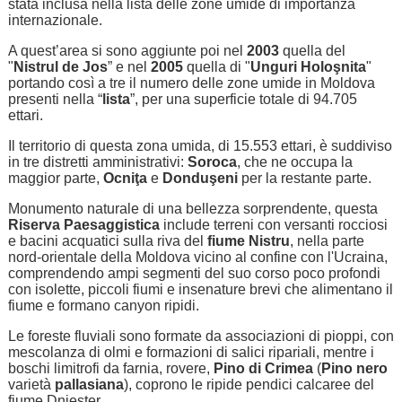
stata inclusa nella lista delle zone umide di importanza
internazionale.
A quest’area si sono aggiunte poi nel
2003
quella del
"
Nistrul de Jos
” e nel
2005
quella di "
Unguri Holoşnita
"
portando così a tre il numero delle zone umide in Moldova
presenti nella “
lista
”, per una superficie totale di 94.705
ettari.
Il territorio di questa zona umida, di 15.553 ettari, è suddiviso
in tre distretti amministrativi:
Soroca
, che ne occupa la
maggior parte,
Ocniţa
e
Donduşeni
per la restante parte.
Monumento naturale di una bellezza sorprendente, questa
Riserva Paesaggistica
include terreni con versanti rocciosi
e bacini acquatici sulla riva del
fiume Nistru
, nella parte
nord-orientale della Moldova vicino al confine con l'Ucraina,
comprendendo ampi segmenti del suo corso poco profondi
con isolette, piccoli fiumi e insenature brevi che alimentano il
fiume e formano canyon ripidi.
Le foreste fluviali sono formate da associazioni di pioppi, con
mescolanza di olmi e formazioni di salici ripariali, mentre i
boschi limitrofi da farnia, rovere,
Pino di Crimea
(
Pino nero
varietà
pallasiana
), coprono le ripide pendici calcaree del
fiume Dniester.