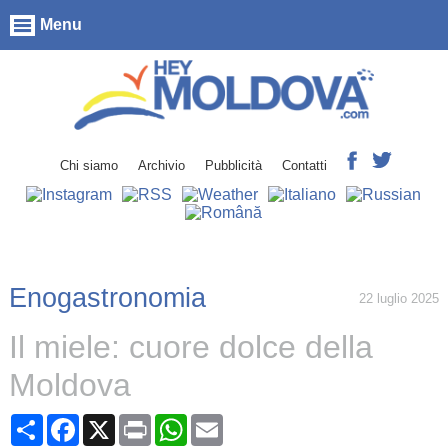
Menu
Chi siamo
Archivio
Pubblicità
Contatti
Enogastronomia
22 luglio 2025
Il miele: cuore dolce della
Moldova
Share
Facebook
X
Print
WhatsApp
Email