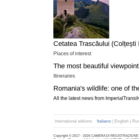
Cetatea Trascăului (Colțești F
Places of interest
The most beautiful viewpoints
Itineraries
Romania's wildlife: one of th
All the latest news from ImperialTransi
Italiano
English
Rus
International editions:
|
|
Copyright © 2017 - 2026 CAMERA DI REGISTRAZIONE DI 