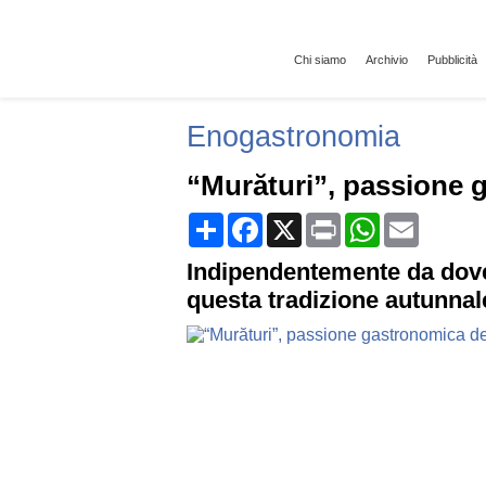
Chi siamo
Archivio
Pubblicità
Enogastronomia
“Murături”, passione 
Share
Facebook
X
Print
WhatsApp
Email
Indipendentemente da dove
questa tradizione autunnal