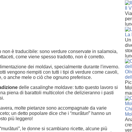
Il 
Via
per
lun
La 
Un 
div
sto
no non è traducibile: sono verdure conservate in salamoia,
lun
ottaceti, come viene spesso tradotto, non è corretto.
alimentazione dei moldavi, specialmente durante l'inverno.
Oli
botti vengono riempiti con tutti i tipi di verdure come cavoli,
del
e, o anche mele o ciò che ognuno preferisce.
Pic
adizione
delle casalinghe moldave: tutto questo lavoro si
Mo
 piena di barattoli multicolori che delizieranno i pasti
mar
i.
primavera, molte pietanze sono accompagnate da varie
Chi
ceto; un detto popolare dice che i “
murături
” hanno un
Mo
osto più leggero!
Ana
cre
“murături”, le donne si scambiano ricette, alcune più
ven