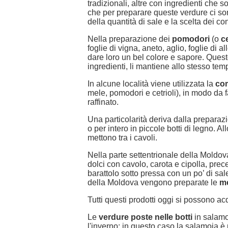
tradizionali, altre con ingredienti che 
che per preparare queste verdure ci son
della quantità di sale e la scelta dei c
Nella preparazione dei
pomodori
(o
ce
foglie di vigna, aneto, aglio, foglie di a
dare loro un bel colore e sapore. Ques
ingredienti, li mantiene allo stesso te
In alcune località viene utilizzata la
co
mele, pomodori e cetrioli), in modo da 
raffinato.
Una particolarità deriva dalla preparaz
o per intero in piccole botti di legno. 
mettono tra i cavoli.
Nella parte settentrionale della Moldov
dolci con cavolo, carota e cipolla, prece
barattolo sotto pressa con un po’ di sal
della Moldova vengono preparate le
m
Tutti questi prodotti oggi si possono 
Le
verdure poste nelle botti
in salamo
l'inverno: in questo caso la salamoia è