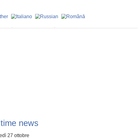
nomia
Economia e turismo
Tutte le notizie
ltime news
edì 27 ottobre