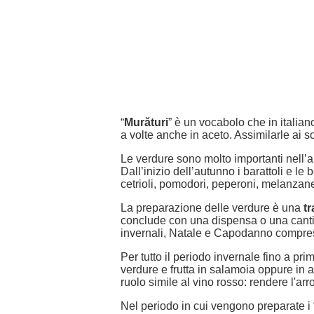
“
Murături
” è un vocabolo che in italia
a volte anche in aceto. Assimilarle ai s
Le verdure sono molto importanti nell’
Dall’inizio dell’autunno i barattoli e le 
cetrioli, pomodori, peperoni, melanzan
La preparazione delle verdure è una
tr
conclude con una dispensa o una cantina
invernali, Natale e Capodanno compres
Per tutto il periodo invernale fino a 
verdure e frutta in salamoia oppure in a
ruolo simile al vino rosso: rendere l'arr
Nel periodo in cui vengono preparate i 