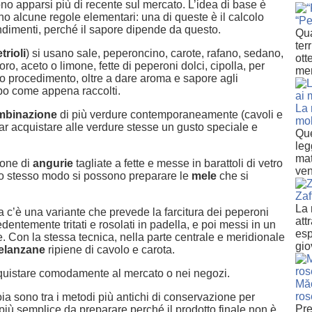
sono apparsi più di recente sul mercato. L’idea di base è
o alcune regole elementari: una di queste è il calcolo
“Pe
ondimenti, perché il sapore dipende da questo.
Qua
ter
trioli
) si usano sale, peperoncino, carote, rafano, sedano,
ott
lloro, aceto o limone, fette di peperoni dolci, cipolla, per
mer
to procedimento, oltre a dare aroma e sapore agli
mpo come appena raccolti.
La 
mbinazione
di più verdure contemporaneamente (cavoli e
mol
far acquistare alle verdure stesse un gusto speciale e
Que
leg
mat
ione di
angurie
tagliate a fette e messe in barattoli di vetro
ven
Allo stesso modo si possono preparare le
mele
che si
Zaf
La 
a c’è una variante che prevede la farcitura dei peperoni
att
dentemente tritati e rosolati in padella, e poi messi in un
esp
e. Con la stessa tecnica, nella parte centrale e meridionale
gio
elanzane
ripiene di cavolo e carota.
acquistare comodamente al mercato o nei negozi.
Măc
ros
ia sono tra i metodi più antichi di conservazione per
Pre
 più semplice da preparare perché il prodotto finale non è