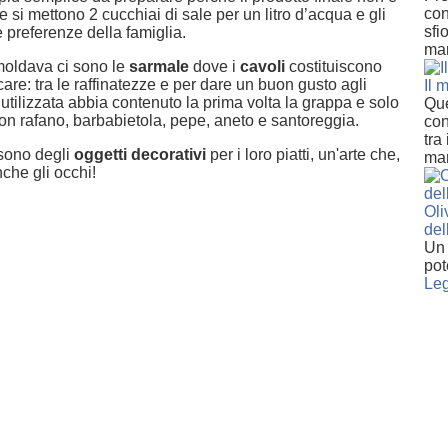
con
e si mettono 2 cucchiai di sale per un litro d’acqua e gli
sfio
 preferenze della famiglia.
mar
 moldava ci sono le
sarmale
dove i
cavoli
costituiscono
re: tra le raffinatezze e per dare un buon gusto agli
Il 
e utilizzata abbia contenuto la prima volta la grappa e solo
Que
n rafano, barbabietola, pepe, aneto e santoreggia.
con
tra 
 sono degli
oggetti decorativi
per i loro piatti, un'arte che,
mar
che gli occhi!
Oli
del
Un 
pot
Leg