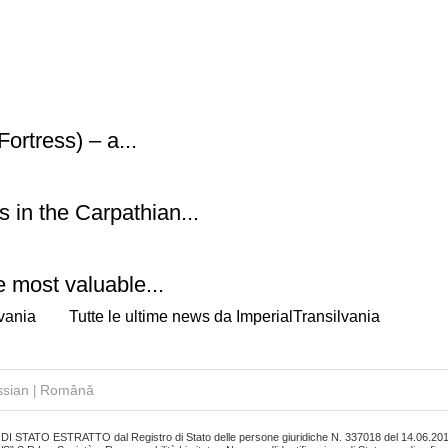
ortress) – a...
 in the Carpathian...
e most valuable...
lvania
Tutte le ultime news da ImperialTransilvania
sian
Română
|
STATO ESTRATTO dal Registro di Stato delle persone giuridiche N. 337018 del 14.06.20