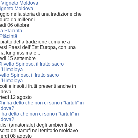
Vigneto Moldova
ggio nella storia di una tradizione che
dura da millenni
edì 06 ottobre
Plăcintă
piatto della tradizione comune a
ersi Paesi dell’Est Europa, con una
ria lunghissima e...
edì 15 settembre
vello Spinoso, il frutto sacro
l’Himalaya
coli e insoliti frutti presenti anche in
ldova
tedì 12 agosto
 ha detto che non ci sono i “tartufi” in
ldova?
lisi (amatoriale) degli ambienti di
scita dei tartufi nel territorio moldavo
erdì 08 agosto