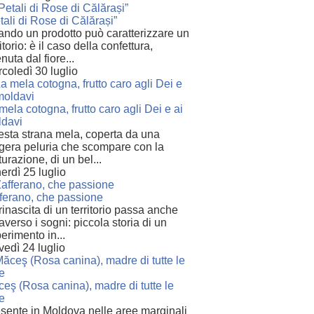
tali di Rose di Călărași”
ndo un prodotto può caratterizzare un
ritorio: è il caso della confettura,
enuta dal fiore...
coledì 30 luglio
mela cotogna, frutto caro agli Dei e ai
davi
sta strana mela, coperta da una
gera peluria che scompare con la
urazione, di un bel...
erdì 25 luglio
ferano, che passione
rinascita di un territorio passa anche
raverso i sogni: piccola storia di un
erimento in...
vedì 24 luglio
eş (Rosa canina), madre di tutte le
e
sente in Moldova nelle aree marginali