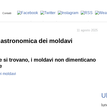
Contatti
Home
Luoghi
Tradizioni e cultura
Enogastro
11 agosto 2025
gastronomica dei moldavi
 si trovano, i moldavi non dimenticano
e
U
lun