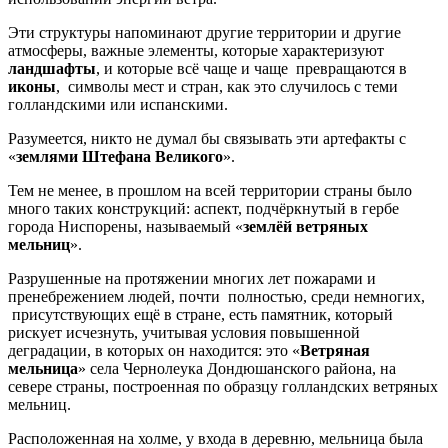
Эти структуры напоминают другие территории и другие
атмосферы, важные элементы, которые характеризуют
ландшафты
, и которые всё чаще и чаще превращаются в
иконы
, символы мест и стран, как это случилось с теми
голландскими или испанскими.
Разумеется, никто не думал бы связывать эти артефакты с
«
землями Штефана Великого
».
Тем не менее, в прошлом на всей территории страны было
много таких конструкций: аспект, подчёркнутый в гербе
города Ниспорены, называемый «
землёй ветряных
мельниц
».
Разрушенные на протяжении многих лет пожарами и
пренебрежением людей, почти полностью, среди немногих,
присутствующих ещё в стране, есть памятник, который
рискует исчезнуть, учитывая условия повышенной
деградации, в которых он находится: это «
Ветряная
мельница
» села Чернолеука Дондюшанского района, на
севере страны, построенная по образцу голландских ветряных
мельниц.
Расположенная на холме, у входа в деревню, мельница была