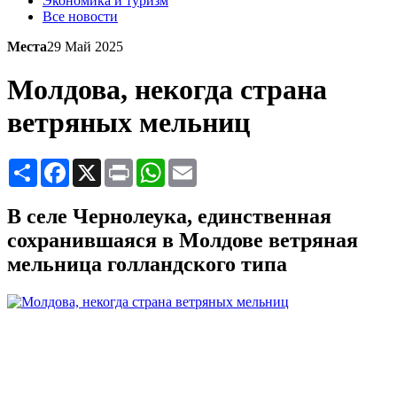
Экономика и туризм
Все новости
Места
29 Май 2025
Молдова, некогда страна
ветряных мельниц
Share
Facebook
X
Print
WhatsApp
Email
В селе Чернолеука, единственная
сохранившаяся в Молдове ветряная
мельница голландского типа