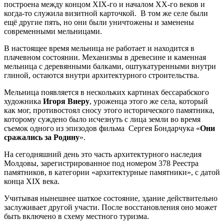
построена между концом XIX-го и началом XX-го веков и
когда-то служила визитной карточкой. В том же селе были
ещё другие пять, но они были уничтожены и заменены
современными мельницами.
В настоящее время мельница не работает и находится в
плачевном состоянии. Механизмы в древесине и каменная
мельница с деревянными балками, оштукатуренными внутри
глиной, остаются внутри архитектурного строительства.
Мельница появляется в нескольких картинах бессарабского
художника
Игоря Виеру
, уроженца этого же села, который
как мог, противостоял сносу этого исторического памятника,
которому суждено было исчезнуть с лица земли во время
съемок одного из эпизодов фильма Сергея Бондарчука «
Они
сражались за Родину
».
На сегодняшний день это часть архитектурного наследия
Молдовы, зарегистрированное под номером 378 Реестра
памятников, в категории «архитектурные памятники», с датой
конца XIX века.
Учитывая нынешнее шаткое состояние, здание действительно
заслуживает другой участи. После восстановления оно может
быть включено в схему местного туризма.