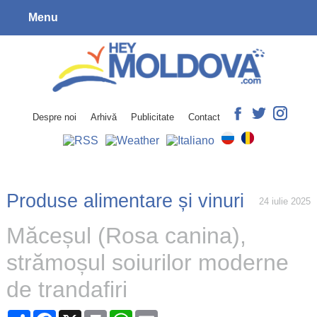
Menu
Despre noi
Arhivă
Publicitate
Contact
Produse alimentare și vinuri
24 iulie 2025
Măceșul (Rosa canina),
strămoșul soiurilor moderne
de trandafiri
Share
Facebook
X
Print
WhatsApp
Email