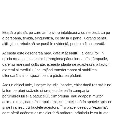
Există o plantă, pe care am privit-o întotdeauna cu respect, ca pe
o persoană, timidă, singuratică, ce stă la o parte, lucrând pentru
alții, și nu trebuie să se pună în evidență, pentru a fi observată.
Aceasta este descrierea mea, dată
Măceșului
, al cărui rol, în
opinia mea, este acesta: la marginea pădurilor sau în câmpurile,
care nu mai sunt cultivate, această plantă se adaptează la factorii
extremi ai mediului, încurajând transformarea și stabilirea
ulterioară a altor specii, pentru păstrarea pădurii.
Are un obicei unic, iubește locurile însorite, chiar dacă rezistă bine
la temperaturi scăzute și crește adesea în compania
porumbrelului și a păducelului: împreună dau adăpost multor
animale mici, care, în timpul iernii, se protejează în spatele spinilor
și se hrănesc cu fructele acestora. Îmi place ideea cu "
vizuina
",
care oferă adăpost animalelor fără apărare, hrănindu-le cu fructe