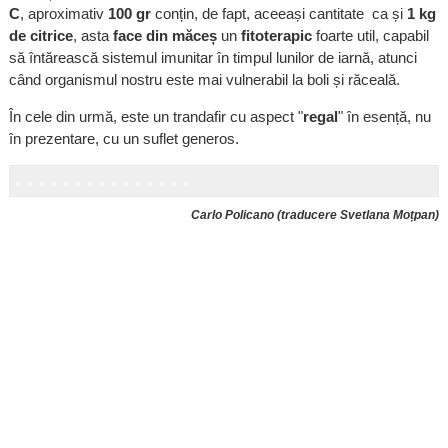
C
, aproximativ
100 gr
conțin, de fapt, aceeași cantitate ca și
1 kg
de citrice
, asta
face din măceș
un
fitoterapic
foarte util, capabil
să întărească sistemul imunitar în timpul lunilor de iarnă, atunci
când organismul nostru este mai vulnerabil la boli și răceală.
În cele din urmă, este un trandafir cu aspect "
regal
" în esență, nu
în prezentare, cu un suflet generos.
Carlo Policano (traducere Svetlana Moțpan)