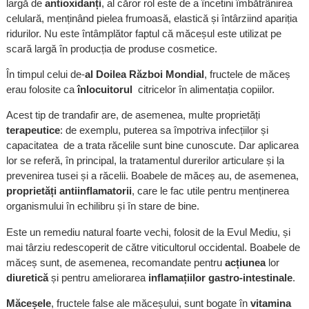
largă de
antioxidanți
, al căror rol este de a încetini îmbătrânirea
celulară, menținând pielea frumoasă, elastică și întârziind apariția
ridurilor. Nu este întâmplător faptul că măceșul este utilizat pe
scară largă în producția de produse cosmetice.
În timpul celui de-
al Doilea Război Mondial
, fructele de măceș
erau folosite ca
înlocuitorul
citricelor în alimentația copiilor.
Acest tip de trandafir are, de asemenea, multe proprietăți
terapeutice
: de exemplu, puterea sa împotriva infecțiilor și
capacitatea de a trata răcelile sunt bine cunoscute. Dar aplicarea
lor se referă, în principal, la tratamentul durerilor articulare și la
prevenirea tusei și a răcelii. Boabele de măceș au, de asemenea,
proprietăți antiinflamatorii
, care le fac utile pentru menținerea
organismului în echilibru și în stare de bine.
Este un remediu natural foarte vechi, folosit de la Evul Mediu, și
mai târziu redescoperit de către viticultorul occidental. Boabele de
măceș sunt, de asemenea, recomandate pentru
acțiunea
lor
diuretică
și pentru ameliorarea
inflamațiilor gastro-intestinale
.
Măceșele
, fructele false ale măceșului, sunt bogate în
vitamina