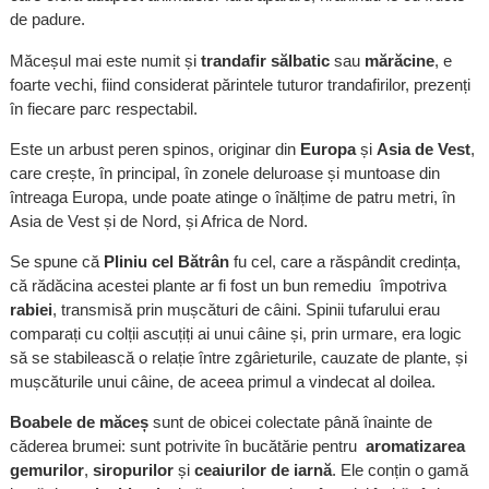
de padure.
Măceșul mai este numit și
trandafir sălbatic
sau
mărăcine
, e
foarte vechi, fiind considerat părintele tuturor trandafirilor, prezenți
în fiecare parc respectabil.
Este un arbust peren spinos, originar din
Europa
și
Asia de Vest
,
care crește, în principal, în zonele deluroase și muntoase din
întreaga Europa, unde poate atinge o înălțime de patru metri, în
Asia de Vest și de Nord, și Africa de Nord.
Se spune că
Pliniu cel Bătrân
fu cel, care a răspândit credința,
că rădăcina acestei plante ar fi fost un bun remediu împotriva
rabiei
, transmisă prin mușcături de câini. Spinii tufarului erau
comparați cu colții ascuțiți ai unui câine și, prin urmare, era logic
să se stabilească o relație între zgârieturile, cauzate de plante, și
mușcăturile unui câine, de aceea primul a vindecat al doilea.
Boabele de măceș
sunt de obicei colectate până înainte de
căderea brumei: sunt potrivite în bucătărie pentru
aromatizarea
gemurilor
,
siropurilor
și
ceaiurilor de iarnă
. Ele conțin o gamă