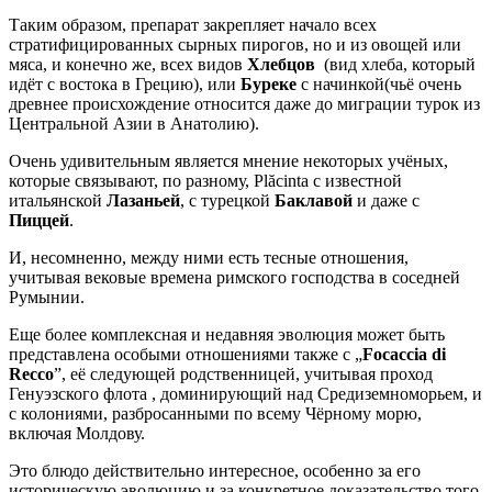
Таким образом, препарат закрепляет начало всех
стратифицированных сырных пирогов, но и из овощей или
мяса, и конечно же, всех видов
Хлебцов
(вид хлеба, который
идёт с востока в Грецию), или
Буреке
с начинкой(чьё очень
древнее происхождение относится даже до миграции турок из
Центральной Азии в Анатолию).
Очень удивительным является мнение некоторых учёных,
которые связывают, по разному, Plăcinta с известной
итальянской
Лазаньей
, с турецкой
Баклавой
и даже с
Пиццей
.
И, несомненно, между ними есть тесные отношения,
учитывая вековые времена римского господства в соседней
Румынии.
Еще более комплексная и недавняя эволюция может быть
представлена особыми отношениями также с „
Focaccia di
Recco
”, её следующей родственницей, учитывая проход
Генуэзского флота , доминирующий над Средиземноморьем, и
с колониями, разбросанными по всему Чёрному морю,
включая Молдову.
Это блюдо действительно интересное, особенно за его
историческую эволюцию и за конкретное доказательство того,