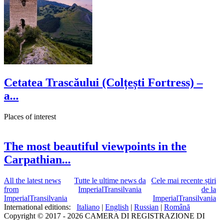
Cetatea Trascăului (Colțești Fortress) –
a...
Places of interest
The most beautiful viewpoints in the
Carpathian...
All the latest news
Tutte le ultime news da
Cele mai recente știri
from
ImperialTransilvania
de la
ImperialTransilvania
ImperialTransilvania
International editions:
Italiano
|
English
|
Russian
|
Română
Copyright © 2017 - 2026 CAMERA DI REGISTRAZIONE DI