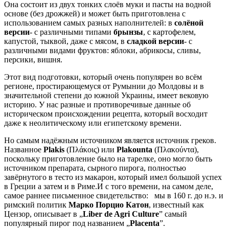
Она состоит из двух тонких слоёв муки и пасты на водной
основе (без дрожжей) и может быть приготовлена с
использованием самых разных наполнителей: в
солёной
версии
- с различными типами
брынзы
, с картофелем,
капустой, тыквой, даже с мясом, в
сладкой версии
- с
различными видами фруктов: яблоки, абрикосы, сливы,
персики, вишня.
Этот вид подготовки, который очень популярен во всём
регионе, простирающемуся от Румынии до Молдовы и в
значительной степени до южной Украины, имеет вековую
историю. У нас разные и противоречивые данные об
историческом происхождении рецепта, который восходит
даже к неолитическому или египетскому времени.
Но самым надёжным источником является источник греков.
Названное
Plakis
(Πλάκοις) или
Plakounta
(Πλακούντα),
поскольку приготовление было на тарелке, оно могло быть
источником препарата, сырного пирога, полностью
завёрнутого в тесто из макарон, который имел большой успех
в Греции а затем и в Риме.И с того времени, на самом деле,
самое раннее письменное свидетельство: мы в 160 г. до н.э. и
римский политик
Марко Порцио Катон
, известный как
Цензор, описывает в „
Liber de Agri Culture
” самый
популярный пирог под названием „
Placenta
”.