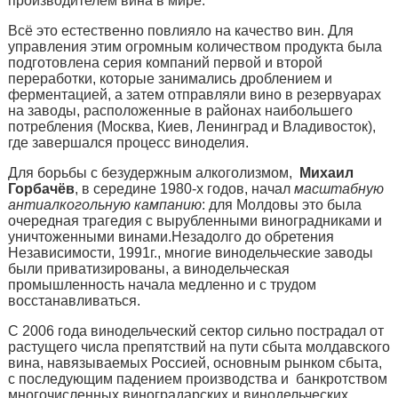
производителем вина в мире.
Всё это естественно повлияло на качество вин. Для
управления этим огромным количеством продукта была
подготовлена серия компаний первой и второй
переработки, которые занимались дроблением и
ферментацией, а затем отправляли вино в резервуарах
на заводы, расположенные в районах наибольшего
потребления (Москва, Киев, Ленинград и Владивосток),
где завершался процесс виноделия.
Для борьбы с безудержным алкоголизмом,
Михаил
Горбачёв
, в середине 1980-х годов, начал
масштабную
антиалкогольную кампанию
: для Молдовы это была
очередная трагедия с вырубленными виноградниками и
уничтоженными винами.Незадолго до обретения
Независимости, 1991г., многие винодельческие заводы
были приватизированы, а винодельческая
промышленность начала медленно и с трудом
восстанавливаться.
С 2006 года винодельческий сектор сильно пострадал от
растущего числа препятствий на пути сбыта молдавского
вина, навязываемых Россией, основным рынком сбыта,
с последующим падением производства и банкротством
многочисленных виноградарских и винодельческих