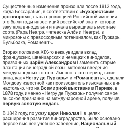
Существенные изменения произошли после 1812 года,
когда Бессарабия, в соответствии с «
Бухарестским
договором
», стала провинцией Российской империи:
это были годы инвестиций российской знати, которая
закупала винодельни и начала выращивать местные
сорта (Рара Неагрэ, Фетеаска Албэ и Неагрэ), в
микрозоны с превосходным потенциалом, как Пуркарь,
Бульбоака, Романешть.
Вторая половина XIX-го века увидела вклад
французских, швейцарских и немецких виноделов,
призванных
царём Александром I
заменить старые
плантации виноградной лозы, методом введения
международных сортов. Именно в этот период такие
вина, как «
Негру де Пуркарь
» и «
Романешть
», сделали
Молдову известной как производитель изысканных вин
настолько, что на
Всемирной выставке в Париже
, в
1878
году, именно «Негру де Пуркарь» получил самое
высокое признание на международной арене, получив
первую золотую медаль
.
В 1842 году, по указу
царя Николая I
, в целях
расширения развития виноградарства, было основано
первое высшее учебное заведение,
Национальный