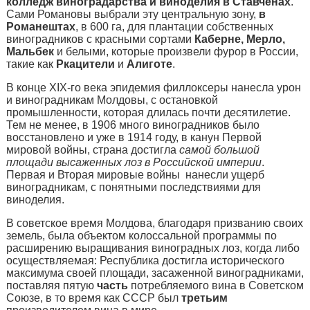
колледж виноградарства и виноделия в Ставченах
.
Сами Романовы выбрали эту центральную зону,
в
Романештах
, в 600 га, для плантации собственных
виноградников с красными сортами
Каберне, Мерло,
Мальбек
и белыми, которые произвели фурор в России,
такие как
Ркацители
и
Алиготе
.
В конце XIX-го века эпидемия филлоксеры нанесла урон
и виноградникам Молдовы, с остановкой
промышленности, которая длилась почти десятилетие.
Тем не менее, в 1906 много виноградников было
восстановлено и уже в 1914 году, в канун Первой
мировой войны, страна достигла
самой большой
площади высаженных лоз в Российской империи
.
Первая и Вторая мировые войны нанесли ущерб
виноградникам, с понятными последствиями для
виноделия.
В советское время Молдова, благодаря призванию своих
земель, была объектом колоссальной программы по
расширению выращивания виноградных лоз, когда либо
осуществляемая: Республика достигла исторического
максимума своей площади, засаженной виноградниками,
поставляя пятую
часть
потребляемого вина в Советском
Союзе, в то время как СССР был
третьим