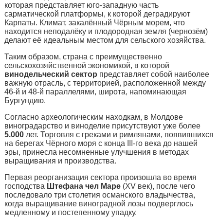
которая представляет юго-западную часть
сарматической платформы, к которой деградируют
Карпаты. Климат, закалённый Чёрным морем, что
находится неподалёку и плодородная земля (чернозём)
делают её идеальным местом для сельского хозяйства.
Таким образом, страна с преимущественно
сельскохозяйственной экономикой, в которой
винодельческий сектор
представляет собой наиболее
важную отрасль, с территорией, расположенной между
46-й и 48-й параллелями, широта, напоминающая
Бургундию.
Согласно археологическим находкам, в Молдове
виноградарство и виноделие присутствуют уже более
5.000
лет. Торговля с греками и римлянами, появившихся
на берегах Чёрного моря с конца III-го века до нашей
эры, принесла несомненные улучшения в методах
выращивания и производства.
Первая реорганизация сектора произошла во время
господства
Штефана чел Маре
(XV век), после чего
последовало три столетия османского владычества,
когда выращивание виноградной лозы подверглось
медленному и постепенному упадку.