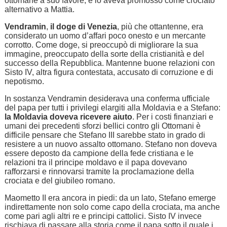
ottomane a suo favore, e lo aveva promosso come crociato
alternativo a Mattia.
Vendramin
,
il doge di Venezia
, più che ottantenne, era
considerato un uomo d’affari poco onesto e un mercante
corrotto. Come doge, si preoccupò di migliorare la sua
immagine, preoccupato della sorte della cristianità e del
successo della Repubblica. Mantenne buone relazioni con
Sisto IV, altra figura contestata, accusato di corruzione e di
nepotismo.
In sostanza Vendramin desiderava una conferma ufficiale
del papa per tutti i privilegi elargiti alla Moldavia e a Stefano:
la Moldavia doveva ricevere aiuto
. Per i costi finanziari e
umani dei precedenti sforzi bellici contro gli Ottomani è
difficile pensare che Stefano III sarebbe stato in grado di
resistere a un nuovo assalto ottomano. Stefano non doveva
essere deposto da campione della fede cristiana e le
relazioni tra il principe moldavo e il papa dovevano
rafforzarsi e rinnovarsi tramite la proclamazione della
crociata e del giubileo romano.
Maometto II era ancora in piedi: da un lato, Stefano emerge
indirettamente non solo come capo della crociata, ma anche
come pari agli altri re e principi cattolici. Sisto IV invece
rischiava di passare alla storia come il papa sotto il quale i