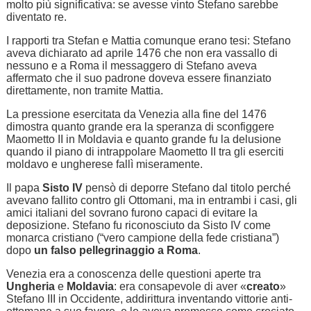
molto più significativa: se avesse vinto Stefano sarebbe
diventato re.
I rapporti tra Stefan e Mattia comunque erano tesi: Stefano
aveva dichiarato ad aprile 1476 che non era vassallo di
nessuno e a Roma il messaggero di Stefano aveva
affermato che il suo padrone doveva essere finanziato
direttamente, non tramite Mattia.
La pressione esercitata da Venezia alla fine del 1476
dimostra quanto grande era la speranza di sconfiggere
Maometto II in Moldavia e quanto grande fu la delusione
quando il piano di intrappolare Maometto II tra gli eserciti
moldavo e ungherese fallì miseramente.
Il papa
Sisto IV
pensò di deporre Stefano dal titolo perché
avevano fallito contro gli Ottomani, ma in entrambi i casi, gli
amici italiani del sovrano furono capaci di evitare la
deposizione. Stefano fu riconosciuto da Sisto IV come
monarca cristiano (“vero campione della fede cristiana”)
dopo
un falso pellegrinaggio a Roma
.
Venezia era a conoscenza delle questioni aperte tra
Ungheria
e
Moldavia
: era consapevole di aver «
creato
»
Stefano III in Occidente, addirittura inventando vittorie anti-