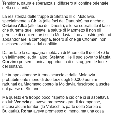
Tensione, paura e speranza si diffusero al confine orientale
della cristianità.
La resistenza delle truppe di Stefano III di Moldavia,
specialmente a
Chilia
(alle foci del Danubio) ma anche a
Cetatea Albă
(alle foci del Dnestr), e forse soprattutto il fatto
che durante quell’estate la salute di Maometto II non gli
permise di concentrarsi sulla Moldavia, fino a costringerlo ad
abbandonare la campagna, fecero sì che gli Ottomani non
uscissero vittoriosi dal conflitto.
Da un lato la campagna moldava di Maometto II del 1476 fu
un fallimento, e, dall’altro,
Stefano III
e il suo sovrano
Mattia
Corvino
persero l’unica opportunità di distruggere le forze
del sultano.
Le truppe ottomane furono scacciate dalla Moldavia,
probabilmente meno di due terzi degli 80.000 uomini
radunati da Maometto contro la Moldavia riuscirono a uscire
dal paese di Stefano.
Ma questo era troppo poco rispetto a ciò che ci si aspettava
da lui:
Venezia
gli aveva promesso grandi ricompense,
inclusi alcuni territori (la Valacchia, parte della Serbia o
Bulgaria).
Roma
aveva promesso di meno, ma una cosa